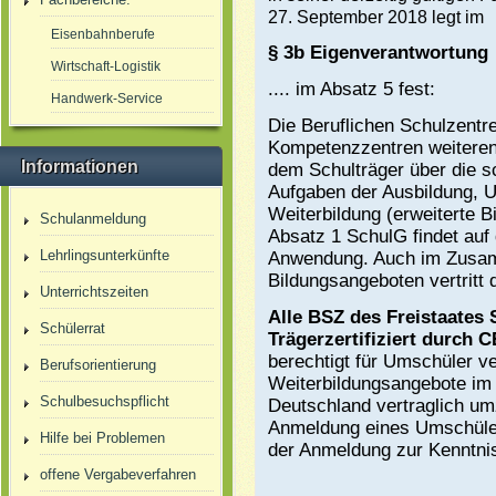
27. September 2018 legt im
Eisenbahnberufe
§ 3b Eigenverantwortung
Wirtschaft-Logistik
.... im Absatz 5 fest:
Handwerk-Service
Die Beruflichen Schulzentr
Kompetenzzentren weiteren
Informationen
dem Schulträger über die s
Aufgaben der Ausbildung, 
Weiterbildung (erweiterte 
Schulanmeldung
Absatz 1 SchulG findet auf
Lehrlingsunterkünfte
Anwendung. Auch im Zusam
Bildungsangeboten vertritt 
Unterrichtszeiten
Alle BSZ des Freistaates
Schülerrat
Trägerzertifiziert durch
berechtigt für Umschüler 
Berufsorientierung
Weiterbildungsangebote im
Schulbesuchspflicht
Deutschland vertraglich um
Anmeldung eines Umschüle
Hilfe bei Problemen
der Anmeldung zur Kenntni
offene Vergabeverfahren