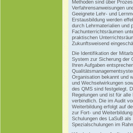
Methoden sind über Prozes
Verfahrensanweisungen und 
Geeignete Lehr- und Lernme
Erstausbildung werden effe
durch Lehrmaterialien und 
Fachunterrichtsräumen unte
praktischen Unterrichtsräu
Zukunftsweisend eingeschä
Die Identifikation der Mitar
System zur Sicherung der Qu
Ihren Aufgaben entsprechen
Qualitätsmanagementsystem
Organisation bekannt und w
und Wechselwirkungen sowi
des QMS sind festgelegt. 
Regelungen und ist für alle
verbindlich. Die im Audit vo
Weiterbildung erfolgt auf d
zur Fort- und Weiterbildun
Schulungen des LaSuB als 
Spezialschulungen im Rahm