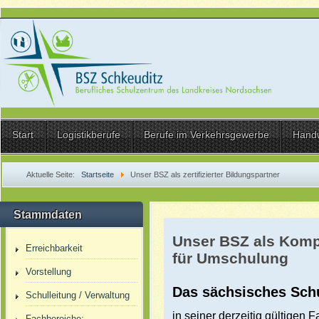
Start
Logistikberufe
Berufe im Verkehrsgewerbe
Hand
Aktuelle Seite:
Startseite
Unser BSZ als zertifizierter Bildungspartner
Stammdaten
Unser BSZ als Komp
Erreichbarkeit
für Umschulung
Vorstellung
Das sächsisches Sch
Schulleitung / Verwaltung
in seiner derzeitig gültigen
Fachbereiche: