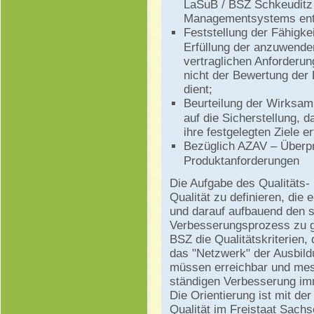
LaSuB / BSZ Schkeuditz 
Managementsystems ents
Feststellung der Fähigk
Erfüllung der anzuwende
vertraglichen Anforderun
nicht der Bewertung der
dient;
Beurteilung der Wirksa
auf die Sicherstellung, 
ihre festgelegten Ziele er
Bezüglich AZAV – Überpr
Produktanforderungen
Die Aufgabe des Qualitäts
Qualität zu definieren, die 
und darauf aufbauend den s
Verbesserungsprozess zu g
BSZ die Qualitätskriterien, 
das "Netzwerk" der Ausbild
müssen erreichbar und mess
ständigen Verbesserung imm
Die Orientierung ist mit de
Qualität im Freistaat Sac