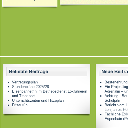
Beliebte Beiträge
Neue Beitr
Vertretungsplan
Bestenehrung
Stundenpläne 2025/26
Ein Projektta
Eisenbahner/in im Betriebsdienst Lokführer/in
Adrenalin – u
und Transport
Achtung - Bau
Unterrichtszeiten und Hitzeplan
Schuljahr
Friseur/in
Bericht vom L
Lehrjahres Ho
Fachliche Ex
Espenhain (Pr