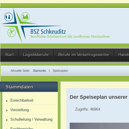
Start
Logistikberufe
Berufe im Verkehrsgewerbe
Hand
Aktuelle Seite:
Startseite
Speiseplan
Stammdaten
Der Speiseplan unserer C
Erreichbarkeit
Zugriffe: 46964
Vorstellung
Schulleitung / Verwaltung
Fachbereiche: