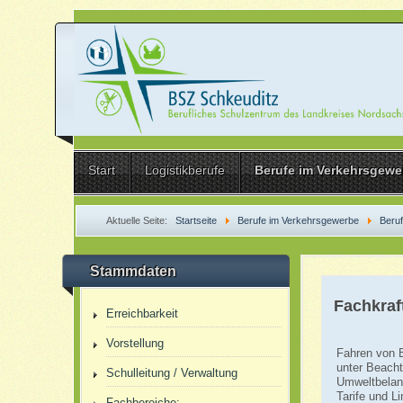
Start
Logistikberufe
Berufe im Verkehrsgewe
Aktuelle Seite:
Startseite
Berufe im Verkehrsgewerbe
Beru
Stammdaten
Fachkraf
Erreichbarkeit
Vorstellung
Fahren von 
unter Beacht
Schulleitung / Verwaltung
Umweltbelang
Tarife und L
Fachbereiche: