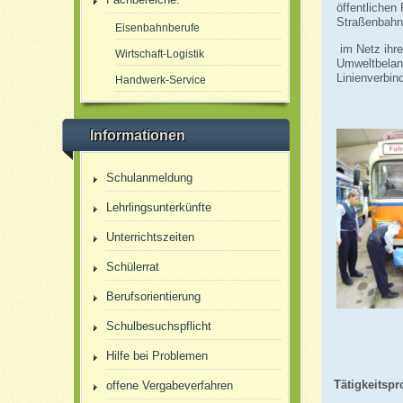
öffentliche
Straßenbah
Eisenbahnberufe
im Netz ihre
Wirtschaft-Logistik
Umweltbelang
Linienverbi
Handwerk-Service
Informationen
Schulanmeldung
Lehrlingsunterkünfte
Unterrichtszeiten
Schülerrat
Berufsorientierung
Schulbesuchspflicht
Hilfe bei Problemen
Tätigkeitspro
offene Vergabeverfahren