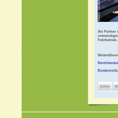
Als Partner 
notwendigen
Fahrbetrieb.
Weiterführe
Berufsberatu
Bundesinstitu
Zurück
We