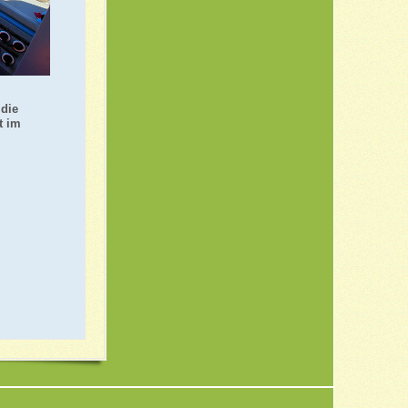
 die
t im