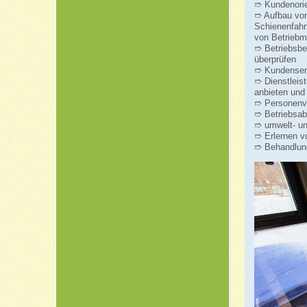
➱ Kundenorie
➱ Aufbau von
Schienenfahr
von Betriebmi
➱ Betriebsbe
überprüfen
➱ Kundenser
➱ Dienstleis
anbieten und
➱ Personenve
➱ Betriebsab
➱ umwelt- un
➱ Erlernen 
➱ Behandlun