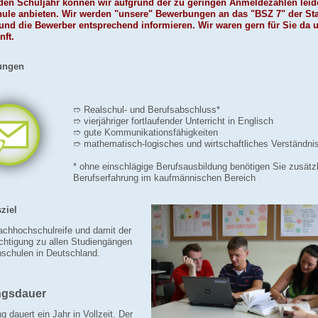
n Schuljahr können wir aufgrund der zu geringen Anmeldezahlen leide
ule anbieten. Wir werden "unsere" Bewerbungen an das "BSZ 7" der Sta
 und die Bewerber entsprechend informieren. Wir waren gern für Sie da 
nft.
ungen
➱ Realschul- und Berufsabschluss*
➱ vierjähriger fortlaufender Unterricht in Englisch
➱ gute Kommunikationsfähigkeiten
➱ mathematisch-logisches und wirtschaftliches Verständni
* ohne einschlägige Berufsausbildung benötigen Sie zusätzl
Berufserfahrung im kaufmännischen Bereich
ziel
achhochschulreife und damit der
htigung zu allen Studiengängen
schulen in Deutschland.
ngsdauer
g dauert ein Jahr in Vollzeit. Der