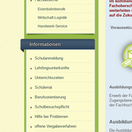
Im kommende
Fachobersch
Eisenbahnberufe
weiterleiten
auf die Zuku
Wirtschaft-Logistik
Handwerk-Service
Voraussetz
Informationen
Schulanmeldung
Lehrlingsunterkünfte
Unterrichtszeiten
Ausbildungs
Schülerrat
Erwerb der F
Berufsorientierung
Zugangsberec
der Fachhoch
Schulbesuchspflicht
Hilfe bei Problemen
Ausbildu
offene Vergabeverfahren
Die Ausbildun