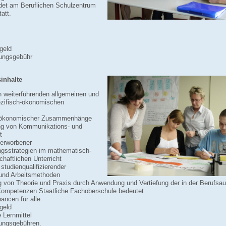
ndet am Beruflichen Schulzentrum
att.
geld
ungsgebühr
inhalte
 weiterführenden allgemeinen und
ezifisch-ökonomischen
ökonomischer Zusammenhänge
ng von Kommunikations- und
t
 erworbener
gsstrategien im mathematisch-
haftlichen Unterricht
studienqualifizierender
und Arbeitsmethoden
 von Theorie und Praxis durch Anwendung und Vertiefung der in der Berufsau
ompetenzen Staatliche Fachoberschule bedeutet
ancen für alle
geld
 Lernmittel
ungsgebühren.