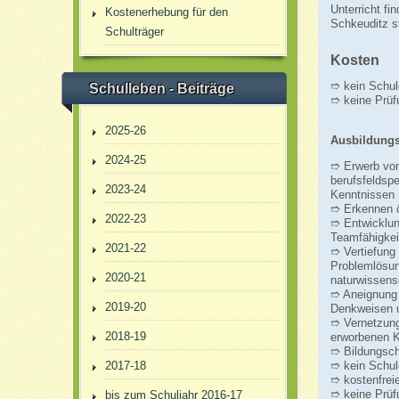
Unterricht fi
Kostenerhebung für den
Schkeuditz st
Schulträger
Kosten
➱ kein Schul
Schulleben - Beiträge
➱ keine Prüf
2025-26
Ausbildungs
2024-25
➱ Erwerb von
berufsfeldsp
2023-24
Kenntnissen
➱ Erkennen 
2022-23
➱ Entwicklu
Teamfähigkei
2021-22
➱ Vertiefung
Problemlösun
2020-21
naturwissensc
➱ Aneignung 
2019-20
Denkweisen 
➱ Vernetzung
2018-19
erworbenen K
➱ Bildungsch
➱ kein Schul
2017-18
➱ kostenfreie
➱ keine Prüf
bis zum Schuljahr 2016-17