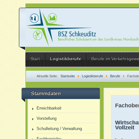
Start
Logistikberufe
Berufe im Verkehrsgew
Aktuelle Seite:
Startseite
Logistikberufe
Berufe
Fachobe
Stammdaten
Fachober
Erreichbarkeit
Vorstellung
Wirtscha
Vollzeit
Schulleitung / Verwaltung
Fachbereiche: