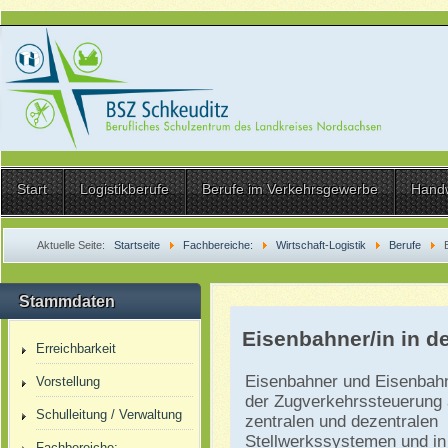
Start
Logistikberufe
Berufe im Verkehrsgewerbe
Hand
Aktuelle Seite:
Startseite
Fachbereiche:
Wirtschaft-Logistik
Berufe
Stammdaten
Eisenbahner/in in d
Erreichbarkeit
Eisenbahner und Eisenbahn
Vorstellung
der Zugverkehrssteuerung 
Schulleitung / Verwaltung
zentralen und dezentralen
Stellwerkssystemen und in
Fachbereiche: