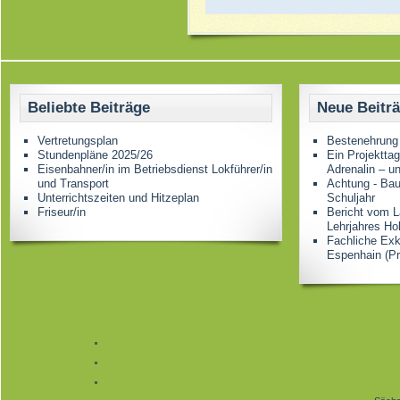
Beliebte Beiträge
Neue Beitr
Vertretungsplan
Bestenehrung
Stundenpläne 2025/26
Ein Projektta
Eisenbahner/in im Betriebsdienst Lokführer/in
Adrenalin – u
und Transport
Achtung - Bau
Unterrichtszeiten und Hitzeplan
Schuljahr
Friseur/in
Bericht vom L
Lehrjahres Ho
Fachliche Ex
Espenhain (Pr