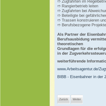
➱ Zugfahrten im Regelbetrie
➱ Rangierbetrieb leiten
➱ Zugfahrten bei Abweichun
➱ Beteiligte bei gefährlich
➱ Trassen konstruieren und
➱ Berufsbezogene Projekte
Als Partner der Eisenbah
Berufsausbidung vermitte
theoretischen
Grundlagen für die erfol
in der Zugverkehrssteuer
weiterführende Informati
www.Arbeitsagentur.de/Zug
BIBB - Eisenbahner in der
Zurück
Weiter