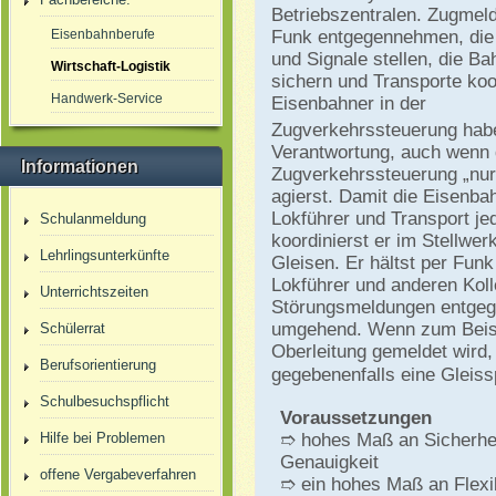
Betriebszentralen. Zugmel
Eisenbahnberufe
Funk entgegennehmen, die
und Signale stellen, die B
Wirtschaft-Logistik
sichern und Transporte koo
Handwerk-Service
Eisenbahner in der
Zugverkehrssteuerung habe
Verantwortung, auch wenn 
Informationen
Zugverkehrssteuerung „nur“
agierst. Damit die Eisenba
Lokführer und Transport jed
Schulanmeldung
koordinierst er im Stellwer
Lehrlingsunterkünfte
Gleisen. Er hältst per Fu
Lokführer und anderen Kol
Unterrichtszeiten
Störungsmeldungen entgege
umgehend. Wenn zum Beisp
Schülerrat
Oberleitung gemeldet wird,
Berufsorientierung
gegebenenfalls eine Gleiss
Schulbesuchspflicht
Voraussetzungen
Hilfe bei Problemen
➱ hohes Maß an Sicherhe
Genauigkeit
offene Vergabeverfahren
➱ ein hohes Maß an Flexibi