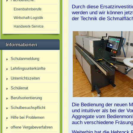
Durch diese Ersatzinvestiti
Eisenbahnberufe
werden und wir können jetz
Wirtschaft-Logistik
der Technik die Schmalfläch
Handwerk-Service
Informationen
Schulanmeldung
Lehrlingsunterkünfte
Unterrichtszeiten
Schülerrat
Berufsorientierung
Die Bedienung der neuen Ma
Schulbesuchspflicht
und intuitiver als bei der V
Aggregate vom Bedienmonito
Hilfe bei Problemen
auch verschiedene Fräsungen
offene Vergabeverfahren
Weiterhin hat die Hebrock 