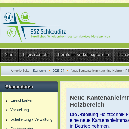
Start
Logistikberufe
Berufe im Verkehrsgewerbe
Hand
Aktuelle Seite:
Startseite
2023-24
Neue Kantenanleimmaschine Hebrock F4 
Stammdaten
Neue Kantenanleim
Erreichbarkeit
Holzbereich
Vorstellung
Die Abteilung Holztechnik
Schulleitung / Verwaltung
eine neue Kantenanleimmas
in Betrieb nehmen.
Fachbereiche: