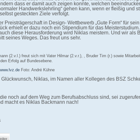
ndern dass er damit auch zeigen konnte, welchen beeindruck
normaler Handwerkslehrling“ gehen kann, wenn er fleißig und s
selbst gesteckten Ziele verfolgt.
r Preisträgerschaft in Design- Wettbewerb „Gute Form“ für sein
ück erhielt er dazu noch ein Stipendium für das Meisterstudium.
 auch diese Herausforderung wird Niklas meistern. Und wir als
itt seines Weges. Das freut uns sehr.
nn (2.v.l.) freut sich mit Vater Hilmar (2.v.r.), , Bruder Tim (r.) sowie Mitarbe
 den Erfolg auf Bundesebene.
/www.lvz.de
Foto: André Kühne
 Glückwunsch, Niklas, im Namen aller Kollegen des BSZ Schke
 die noch auf dem Weg zum Berufsabschluss sind, sei zugerufen
nd macht es Niklas Backmann nach!
s
iter