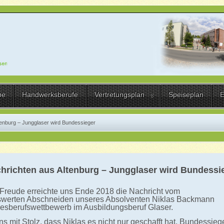
be
Handwerksberufe
Vertretungsplan
Speiseplan
E
ltenburg – Jungglaser wird Bundessieger
chrichten aus Altenburg – Jungglaser wird Bundessi
 Freude erreichte uns Ende 2018 die Nachricht vom
werten Abschneiden unseres Absolventen Niklas Backmann
sberufswettbewerb im Ausbildungsberuf Glaser.
uns mit Stolz, dass Niklas es nicht nur geschafft hat, Bundessieg