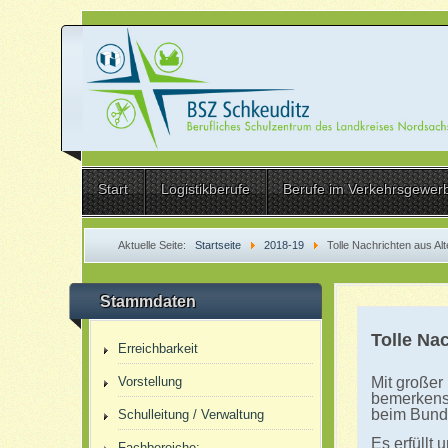
Start
Logistikberufe
Berufe im Verkehrsgewer
Aktuelle Seite:
Startseite
2018-19
Tolle Nachrichten aus A
Stammdaten
Tolle Na
Erreichbarkeit
Mit großer
Vorstellung
bemerkens
beim Bunde
Schulleitung / Verwaltung
Es erfüllt 
Fachbereiche: