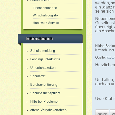
werden, so
ein „ganz 
Eisenbahnberufe
seine sich 
Wirtschaft-Logistik
Neben eine
Gesellenst
Handwerk-Service
überzeigt,
ein Abschn
Informationen
Niklas Backma
Kratsch über
Schulanmeldung
Quelle:
http:/
Lehrlingsunterkünfte
Herzlichen
Unterrichtszeiten
Schülerrat
Und allen,
euch an u
Berufsorientierung
Schulbesuchspflicht
Uwe Krab
Hilfe bei Problemen
offene Vergabeverfahren
Zurück
We