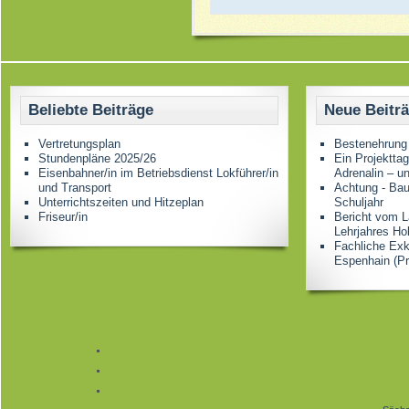
Beliebte Beiträge
Neue Beitr
Vertretungsplan
Bestenehrung
Stundenpläne 2025/26
Ein Projektta
Eisenbahner/in im Betriebsdienst Lokführer/in
Adrenalin – u
und Transport
Achtung - Bau
Unterrichtszeiten und Hitzeplan
Schuljahr
Friseur/in
Bericht vom L
Lehrjahres Ho
Fachliche Ex
Espenhain (Pr