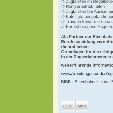
➱ Zugfahrten im Regelbetrie
➱ Rangierbetrieb leiten
➱ Zugfahrten bei Abweichun
➱ Beteiligte bei gefährlich
➱ Trassen konstruieren und
➱ Berufsbezogene Projekte
Als Partner der Eisenbah
Berufsausbidung vermitte
theoretischen
Grundlagen für die erfol
in der Zugverkehrssteuer
weiterführende Informati
www.Arbeitsagentur.de/Zug
BIBB - Eisenbahner in der
Zurück
Weiter