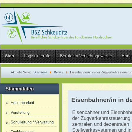
Start
Logistikberufe
Berufe im Verkehrsgewerbe
Hand
Aktuelle Seite:
Startseite
Berufe
Eisenbahner/in in der Zugverkehrssteueru
Stammdaten
Eisenbahner/in in d
Erreichbarkeit
Eisenbahner und Eisenbahn
Vorstellung
der Zugverkehrssteuerung 
Schulleitung / Verwaltung
zentralen und dezentralen
Stellwerkssystemen und in
Fachbereiche: