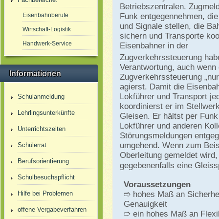
Betriebszentralen. Zugmel
Eisenbahnberufe
Funk entgegennehmen, die
und Signale stellen, die B
Wirtschaft-Logistik
sichern und Transporte koo
Handwerk-Service
Eisenbahner in der
Zugverkehrssteuerung habe
Verantwortung, auch wenn 
Informationen
Zugverkehrssteuerung „nur“
agierst. Damit die Eisenba
Lokführer und Transport jed
Schulanmeldung
koordinierst er im Stellwer
Lehrlingsunterkünfte
Gleisen. Er hältst per Fu
Lokführer und anderen Kol
Unterrichtszeiten
Störungsmeldungen entgege
umgehend. Wenn zum Beisp
Schülerrat
Oberleitung gemeldet wird,
Berufsorientierung
gegebenenfalls eine Gleiss
Schulbesuchspflicht
Voraussetzungen
Hilfe bei Problemen
➱ hohes Maß an Sicherhe
Genauigkeit
offene Vergabeverfahren
➱ ein hohes Maß an Flexibi