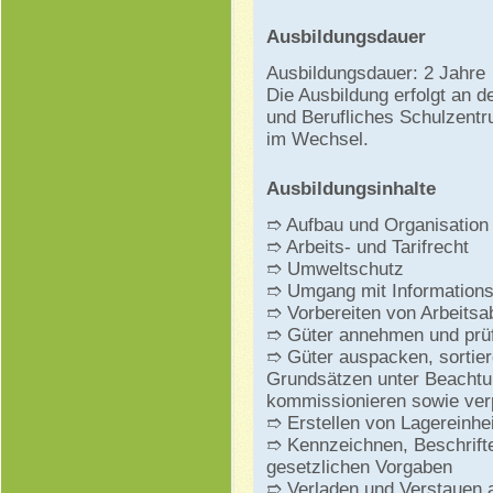
Ausbildungsdauer
Ausbildungsdauer: 2 Jahre
Die Ausbildung erfolgt an 
und Berufliches Schulzentr
im Wechsel.
Ausbildungsinhalte
➱ Aufbau und Organisation
➱ Arbeits- und Tarifrecht
➱ Umweltschutz
➱ Umgang mit Information
➱ Vorbereiten von Arbeitsa
➱ Güter annehmen und prü
➱ Güter auspacken, sortier
Grundsätzen unter Beachtu
kommissionieren sowie ve
➱ Erstellen von Lagereinhe
➱ Kennzeichnen, Beschrift
gesetzlichen Vorgaben
➱ Verladen und Verstauen a