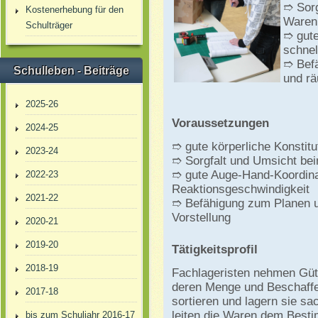
➱ Sorg
Kostenerhebung für den
Waren
Schulträger
➱ gute
schnel
➱ Befä
Schulleben - Beiträge
und rä
2025-26
Voraussetzungen
2024-25
➱ gute körperliche Konstitu
2023-24
➱ Sorgfalt und Umsicht b
➱ gute Auge-Hand-Koordina
2022-23
Reaktionsgeschwindigkeit
2021-22
➱ Befähigung zum Planen u
Vorstellung
2020-21
2019-20
Tätigkeitsprofil
2018-19
Fachlageristen nehmen Güte
deren Menge und Beschaffen
2017-18
sortieren und lagern sie sa
leiten die Waren dem Besti
bis zum Schuljahr 2016-17