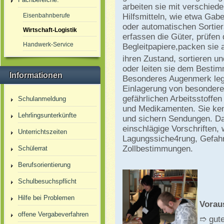
arbeiten sie mit verschied
Eisenbahnberufe
Hilfsmitteln, wie etwa Gabe
oder automatischen Sortier
Wirtschaft-Logistik
erfassen die Güter, prüfen 
Handwerk-Service
Begleitpapiere,
packen sie 
ihren Zustand, sortieren u
oder leiten sie dem Bestim
Informationen
Besonderes Augenmerk lege
Einlagerung von besondere
gefährlichen Arbeitsstoffen
Schulanmeldung
und Medikamenten. Sie ken
Lehrlingsunterkünfte
und sichern Sendungen. Da
einschlägige Vorschriften, 
Unterrichtszeiten
Lagungssiche4rung, Gefah
Zollbestimmungen.
Schülerrat
Berufsorientierung
Schulbesuchspflicht
Hilfe bei Problemen
Vorau
offene Vergabeverfahren
➱ gute