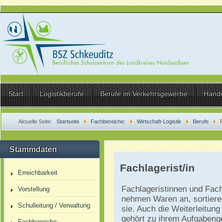
Start
Logistikberufe
Berufe im Verkehrsgewerbe
Hand
Aktuelle Seite:
Startseite
Fachbereiche:
Wirtschaft-Logistik
Berufe
Stammdaten
Fachlagerist/in
Erreichbarkeit
Fachlageristinnen und Fach
Vorstellung
nehmen Waren an, sortiere
Schulleitung / Verwaltung
sie. Auch die Weiterleitung
gehört zu ihrem Aufgabenge
Fachbereiche: